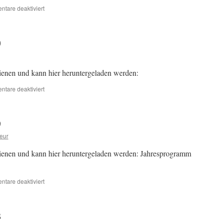
für
tare deaktiviert
Jahresprogramm
2021
0
ienen und kann hier heruntergeladen werden:
für
tare deaktiviert
Jahresprogramm
2020
9
eur
ienen und kann hier heruntergeladen werden: Jahresprogramm
für
tare deaktiviert
Jahresprogramm
2019
8