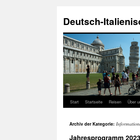
Zum
Inhalt
Deutsch-Italieni
springen
Start
Startseite
Reisen
Über u
Information
Archiv der Kategorie:
Jahresprogramm 202