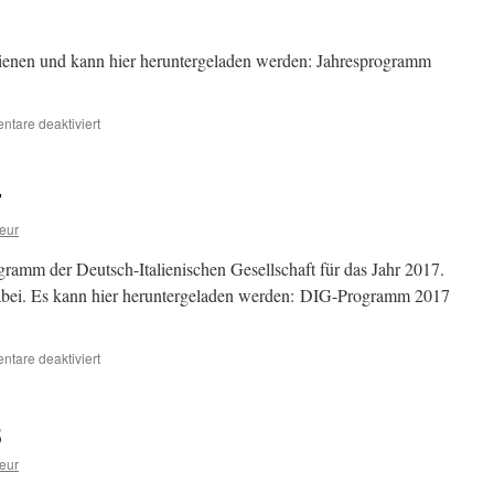
ienen und kann hier heruntergeladen werden: Jahresprogramm
für
tare deaktiviert
Jahresprogramm
2018
7
eur
ramm der Deutsch-Italienischen Gesellschaft für das Jahr 2017.
 dabei. Es kann hier heruntergeladen werden: DIG-Programm 2017
für
tare deaktiviert
Jahresprogramm
2017
5
eur