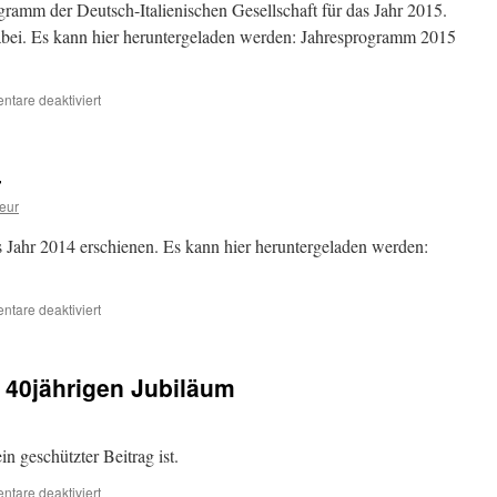
ramm der Deutsch-Italienischen Gesellschaft für das Jahr 2015.
 dabei. Es kann hier heruntergeladen werden: Jahresprogramm 2015
für
tare deaktiviert
Jahresprogramm
2015
4
eur
s Jahr 2014 erschienen. Es kann hier heruntergeladen werden:
für
tare deaktiviert
Jahresprogramm
2014
 40jährigen Jubiläum
in geschützter Beitrag ist.
für
tare deaktiviert