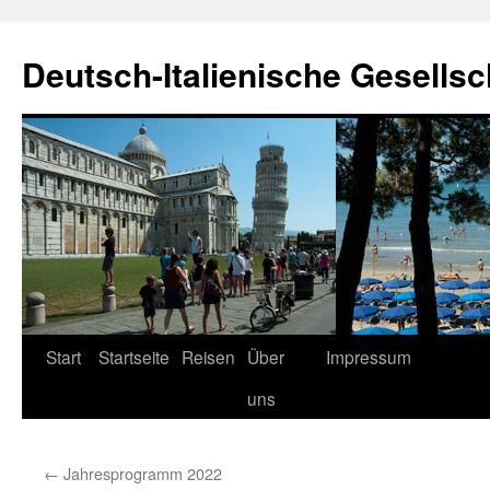
Zum
Inhalt
Deutsch-Italienische Gesellsc
springen
Start
Startseite
Reisen
Über
Impressum
uns
←
Jahresprogramm 2022