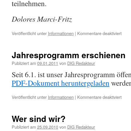
teilnehmen.
Dolores Marci-Fritz
für
Veröffentlicht unter
Informationen
|
Kommentare deaktiviert
Sozia
mit
itali
Jahresprogramm erschienen
Schü
Publiziert am
09.01.2011
von
DIG Redakteur
Seit 6.1. ist unser Jahresprogramm öffe
PDF-Dokument heruntergeladen
werden
für
Veröffentlicht unter
Informationen
|
Kommentare deaktiviert
Jahr
ersc
Wer sind wir?
Publiziert am
25.09.2010
von
DIG Redakteur